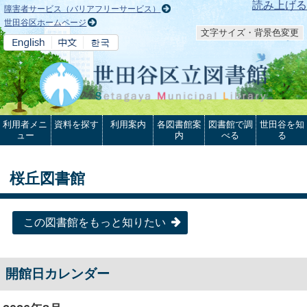
本文へ
読み上げる
障害者サービス（バリアフリーサービス）
世田谷区ホームページ
文字サイズ・背景色変更
利用者メニ
資料を探す
利用案内
各図書館案
図書館で調
世田谷を知
ュー
内
べる
る
桜丘図書館
この図書館をもっと知りたい
開館日カレンダー