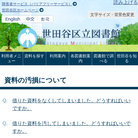
本文へ
読み上げる
障害者サービス（バリアフリーサービス）
世田谷区ホームページ
文字サイズ・背景色変更
利用者メニ
資料を探す
利用案内
各図書館案
図書館で調
世田谷を知
ュー
内
べる
る
資料の汚損について
借りた資料をなくしてしまいました。どうすればいい
ですか。
借りた資料を汚してしまいました。どうすればいいで
すか。