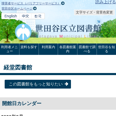
本文へ
読み上げる
障害者サービス（バリアフリーサービス）
世田谷区ホームページ
文字サイズ・背景色変更
利用者メニ
資料を探す
利用案内
各図書館案
図書館で調
世田谷を知
ュー
内
べる
る
経堂図書館
この図書館をもっと知りたい
開館日カレンダー