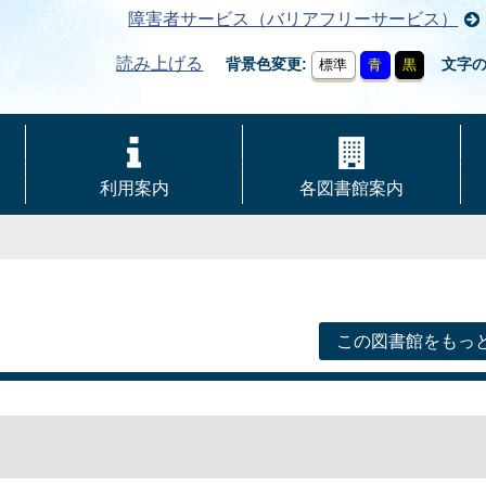
障害者サービス（バリアフリーサービス）
読み上げる
背景色変更
文字
標準
青
黒
利用案内
各図書館案内
この図書館をもっ