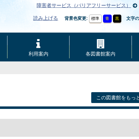
障害者サービス（バリアフリーサービス）
読み上げる
背景色変更
文字
標準
青
黒
利用案内
各図書館案内
この図書館をもっ