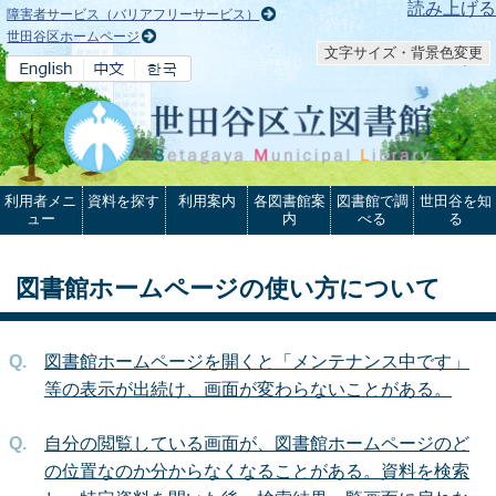
本文へ
読み上げる
障害者サービス（バリアフリーサービス）
世田谷区ホームページ
文字サイズ・背景色変更
利用者メニ
資料を探す
利用案内
各図書館案
図書館で調
世田谷を知
ュー
内
べる
る
図書館ホームページの使い方について
図書館ホームページを開くと「メンテナンス中です」
等の表示が出続け、画面が変わらないことがある。
自分の閲覧している画面が、図書館ホームページのど
の位置なのか分からなくなることがある。資料を検索