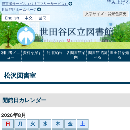
本文へ
読み上げる
障害者サービス（バリアフリーサービス）
世田谷区ホームページ
文字サイズ・背景色変更
利用者メニ
資料を探す
利用案内
各図書館案
図書館で調
世田谷を知
ュー
内
べる
る
松沢図書室
開館日カレンダー
2026年8月
日
月
火
水
木
金
土