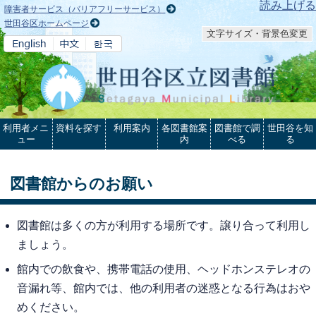
本文へ
読み上げる
障害者サービス（バリアフリーサービス）
世田谷区ホームページ
文字サイズ・背景色変更
利用者メニ
資料を探す
利用案内
各図書館案
図書館で調
世田谷を知
ュー
内
べる
る
図書館からのお願い
図書館は多くの方が利用する場所です。譲り合って利用し
ましょう。
館内での飲食や、携帯電話の使用、ヘッドホンステレオの
音漏れ等、館内では、他の利用者の迷惑となる行為はおや
めください。