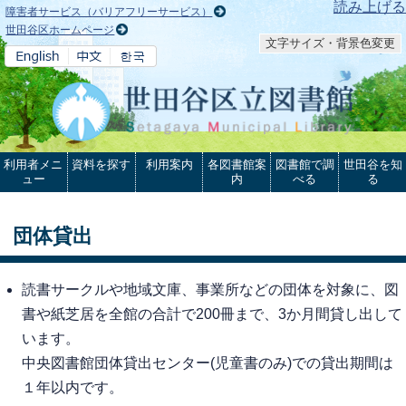
本文へ
読み上げる
障害者サービス（バリアフリーサービス）
世田谷区ホームページ
文字サイズ・背景色変更
利用者メニ
資料を探す
利用案内
各図書館案
図書館で調
世田谷を知
ュー
内
べる
る
団体貸出
読書サークルや地域文庫、事業所などの団体を対象に、図
書や紙芝居を全館の合計で200冊まで、3か月間貸し出して
います。
中央図書館団体貸出センター(児童書のみ)での貸出期間は
１年以内です。