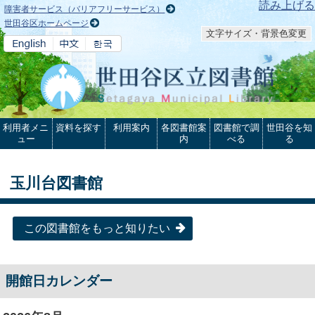
本文へ
読み上げる
障害者サービス（バリアフリーサービス）
世田谷区ホームページ
文字サイズ・背景色変更
利用者メニ
資料を探す
利用案内
各図書館案
図書館で調
世田谷を知
ュー
内
べる
る
玉川台図書館
この図書館をもっと知りたい
開館日カレンダー