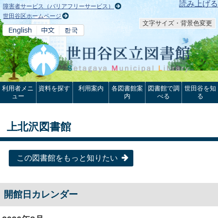
本文へ
読み上げる
障害者サービス（バリアフリーサービス）
世田谷区ホームページ
文字サイズ・背景色変更
利用者メニ
資料を探す
利用案内
各図書館案
図書館で調
世田谷を知
ュー
内
べる
る
上北沢図書館
この図書館をもっと知りたい
開館日カレンダー