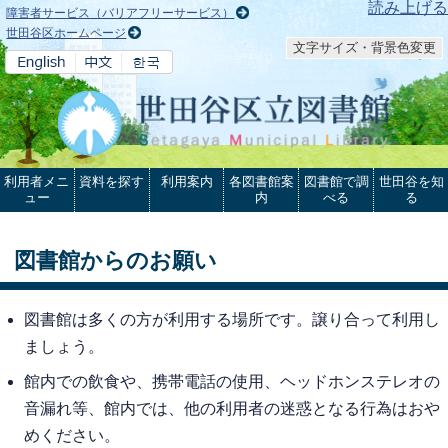
本文へ
読み上げる
障害者サービス（バリアフリーサービス）
世田谷区ホームページ
文字サイズ・背景色変更
利用者メニ
資料を探す
利用案内
各図書館案
図書館で調
世田谷を知
ュー
内
べる
る
図書館からのお願い
図書館は多くの方が利用する場所です。譲り合って利用し
ましょう。
館内での飲食や、携帯電話の使用、ヘッドホンステレオの
音漏れ等、館内では、他の利用者の迷惑となる行為はおや
めください。