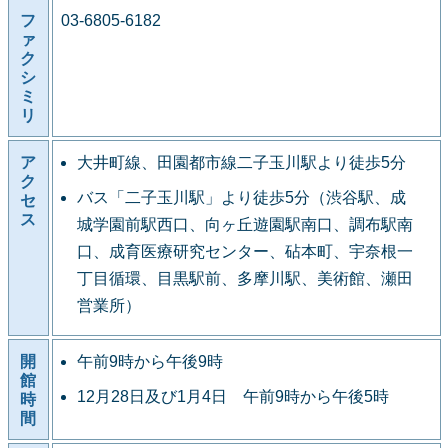
フ
03-6805-6182
ァ
ク
シ
ミ
リ
ア
大井町線、田園都市線二子玉川駅より徒歩5分
ク
バス「二子玉川駅」より徒歩5分（渋谷駅、成
セ
ス
城学園前駅西口、向ヶ丘遊園駅南口、調布駅南
口、成育医療研究センター、砧本町、宇奈根一
丁目循環、目黒駅前、多摩川駅、美術館、瀬田
営業所）
開
午前9時から午後9時
館
12月28日及び1月4日 午前9時から午後5時
時
間