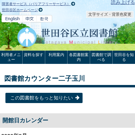
本文へ
読み上げる
障害者サービス（バリアフリーサービス）
世田谷区ホームページ
文字サイズ・背景色変更
利用者メニ
資料を探す
利用案内
各図書館案
図書館で調
世田谷を知
ュー
内
べる
る
図書館カウンター二子玉川
この図書館をもっと知りたい
開館日カレンダー