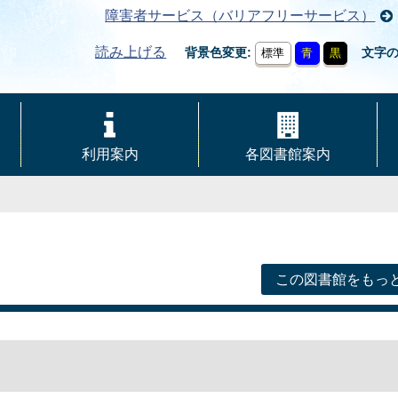
障害者サービス（バリアフリーサービス）
読み上げる
背景色変更
文字
標準
青
黒
利用案内
各図書館案内
この図書館をもっ