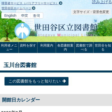
本文へ
読み上げる
障害者サービス（バリアフリーサービス）
世田谷区ホームページ
文字サイズ・背景色変更
利用者メニ
資料を探す
利用案内
各図書館案
図書館で調
世田谷を知
ュー
内
べる
る
玉川台図書館
この図書館をもっと知りたい
開館日カレンダー