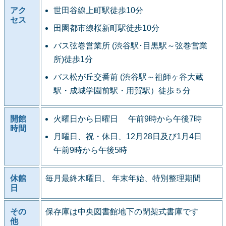
アク
世田谷線上町駅徒歩10分
セス
田園都市線桜新町駅徒歩10分
バス弦巻営業所 (渋谷駅･目黒駅～弦巻営業
所)徒歩1分
バス松が丘交番前 (渋谷駅～祖師ヶ谷大蔵
駅・成城学園前駅・用賀駅）徒歩５分
開館
火曜日から日曜日 午前9時から午後7時
時間
月曜日、祝・休日、12月28日及び1月4日
午前9時から午後5時
休館
毎月最終木曜日、 年末年始、特別整理期間
日
その
保存庫は中央図書館地下の閉架式書庫です
他