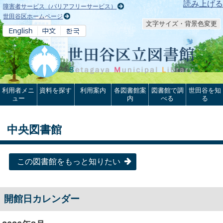
本文へ
読み上げる
障害者サービス（バリアフリーサービス）
世田谷区ホームページ
文字サイズ・背景色変更
利用者メニ
資料を探す
利用案内
各図書館案
図書館で調
世田谷を知
ュー
内
べる
る
中央図書館
この図書館をもっと知りたい
開館日カレンダー