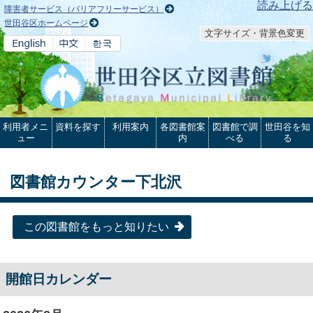
本文へ
読み上げる
障害者サービス（バリアフリーサービス）
世田谷区ホームページ
文字サイズ・背景色変更
利用者メニ
資料を探す
利用案内
各図書館案
図書館で調
世田谷を知
ュー
内
べる
る
図書館カウンター下北沢
この図書館をもっと知りたい
開館日カレンダー