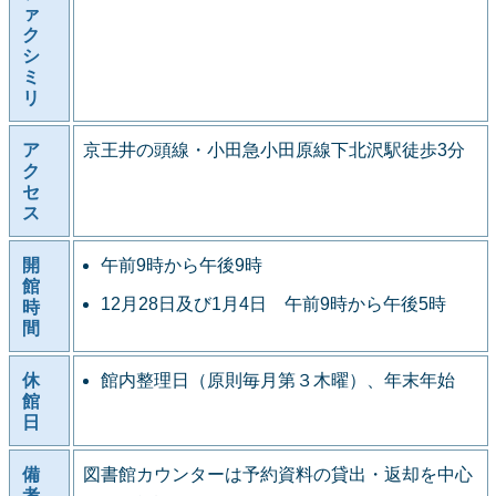
ァ
ク
シ
ミ
リ
ア
京王井の頭線・小田急小田原線下北沢駅徒歩3分
ク
セ
ス
開
午前9時から午後9時
館
12月28日及び1月4日 午前9時から午後5時
時
間
休
館内整理日（原則毎月第３木曜）、年末年始
館
日
備
図書館カウンターは予約資料の貸出・返却を中心
考