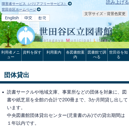
本文へ
読み上げる
障害者サービス（バリアフリーサービス）
世田谷区ホームページ
文字サイズ・背景色変更
利用者メニ
資料を探す
利用案内
各図書館案
図書館で調
世田谷を知
ュー
内
べる
る
団体貸出
読書サークルや地域文庫、事業所などの団体を対象に、図
書や紙芝居を全館の合計で200冊まで、3か月間貸し出して
います。
中央図書館団体貸出センター(児童書のみ)での貸出期間は
１年以内です。