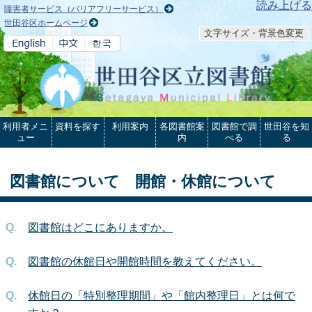
本文へ
読み上げる
障害者サービス（バリアフリーサービス）
世田谷区ホームページ
文字サイズ・背景色変更
利用者メニ
資料を探す
利用案内
各図書館案
図書館で調
世田谷を知
ュー
内
べる
る
図書館について 開館・休館について
図書館はどこにありますか。
図書館の休館日や開館時間を教えてください。
休館日の「特別整理期間」や「館内整理日」とは何で