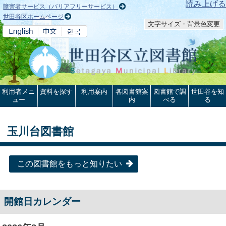
本文へ
読み上げる
障害者サービス（バリアフリーサービス）
世田谷区ホームページ
文字サイズ・背景色変更
利用者メニ
資料を探す
利用案内
各図書館案
図書館で調
世田谷を知
ュー
内
べる
る
玉川台図書館
この図書館をもっと知りたい
開館日カレンダー