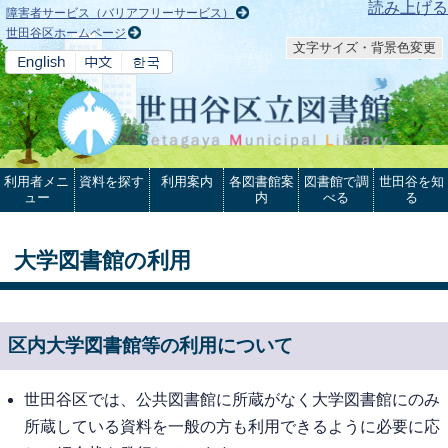
本文へ
読み上げる
障害者サービス（バリアフリーサービス）
世田谷区ホームページ
文字サイズ・背景色変更
利用者メニ
資料を探す
利用案内
各図書館案
図書館で調
世田谷を知
ュー
内
べる
る
大学図書館の利用
区内大学図書館等の利用について
世田谷区では、公共図書館に所蔵がなく大学図書館にのみ
所蔵している資料を一般の方も利用できるように必要に応