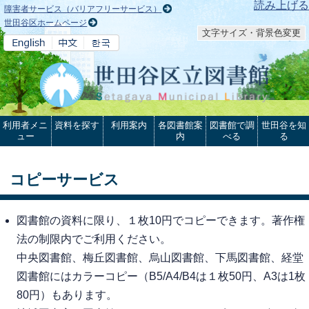
本文へ
読み上げる
障害者サービス（バリアフリーサービス）
世田谷区ホームページ
文字サイズ・背景色変更
利用者メニ
資料を探す
利用案内
各図書館案
図書館で調
世田谷を知
ュー
内
べる
る
コピーサービス
図書館の資料に限り、１枚10円でコピーできます。著作権
法の制限内でご利用ください。
中央図書館、梅丘図書館、烏山図書館、下馬図書館、経堂
図書館にはカラーコピー（B5/A4/B4は１枚50円、A3は1枚
80円）もあります。