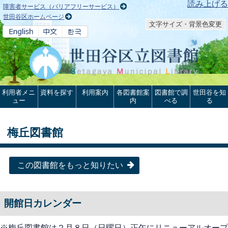
本文へ
読み上げる
障害者サービス（バリアフリーサービス）
世田谷区ホームページ
文字サイズ・背景色変更
利用者メニ
資料を探す
利用案内
各図書館案
図書館で調
世田谷を知
ュー
内
べる
る
梅丘図書館
この図書館をもっと知りたい
開館日カレンダー
※梅丘図書館は２月８日（日曜日）正午にリニューアルオープ