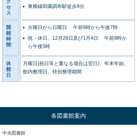
ク
東横線田園調布駅徒歩9分
セ
ス
開
火曜日から日曜日 午前9時から午後7時
館
祝・休日、12月28日及び1月4日 午前9時か
時
間
ら午後5時
休
月曜日(祝日等と重なる場合は翌日)、年末年始、
館
館内整理日、特別整理期間
日
各図書館案内
中央図書館