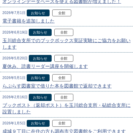
オンラインデータベースを使える図書館が増えました！
2026年7月1日
お知らせ
全館
電子書籍を追加しました
2026年6月19日
お知らせ
全館
玉川総合支所でのブックボックス実証実験にご協力をお願い
します
2026年5月20日
お知らせ
全館
夏休み、読書リーダー講座を開催します
2026年5月1日
お知らせ
全館
らぷらす図書室で借りた本を図書館で返却できます
2026年2月16日
お知らせ
全館
ブックポスト（返却ポスト）を玉川総合支所・砧総合支所に
設置しました
2026年1月5日
お知らせ
全館
成城９丁目に在住の方も調布市立図書館をご利用できます