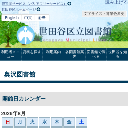
本文へ
読み上げる
障害者サービス（バリアフリーサービス）
世田谷区ホームページ
文字サイズ・背景色変更
利用者メニ
資料を探す
利用案内
各図書館案
図書館で調
世田谷を知
ュー
内
べる
る
奥沢図書館
開館日カレンダー
2026年8月
日
月
火
水
木
金
土