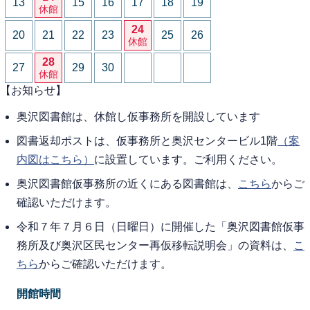
13
15
16
17
18
19
休館
24
20
21
22
23
25
26
休館
28
27
29
30
休館
【お知らせ】
奥沢図書館は、休館し仮事務所を開設しています
図書返却ポストは、仮事務所と奥沢センタービル1階
（案
内図はこちら）
に設置しています。ご利用ください。
奥沢図書館仮事務所の近くにある図書館は、
こちら
からご
確認いただけます。
令和７年７月６日（日曜日）に開催した「奥沢図書館仮事
務所及び奥沢区民センター再仮移転説明会」の資料は、
こ
ちら
からご確認いただけます。
開館時間