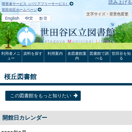
本文へ
読み上げる
障害者サービス（バリアフリーサービス）
世田谷区ホームページ
文字サイズ・背景色変更
利用者メニ
資料を探す
利用案内
各図書館案
図書館で調
世田谷を知
ュー
内
べる
る
桜丘図書館
この図書館をもっと知りたい
開館日カレンダー