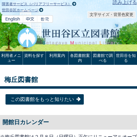
本文へ
読み上げる
障害者サービス（バリアフリーサービス）
世田谷区ホームページ
文字サイズ・背景色変更
利用者メニ
資料を探す
利用案内
各図書館案
図書館で調
世田谷を知
ュー
内
べる
る
梅丘図書館
この図書館をもっと知りたい
開館日カレンダー
※梅丘図書館は２月８日（日曜日）正午にリニューアルオープ