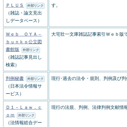
ＰＬＵＳ
す。
外部リンク
（雑誌・論文見出
しデータベース）
Ｗｅｂ ＯＹＡ－
大宅壮一文庫雑誌記事索引Ｗｅｂ版
ｂｕｎｋｏ公立図
書館版
外部リンク
（雑誌記事見出し
検索）
判例秘書
現行･過去の法令・規則、判例及び
外部リンク
（日本法令情報サ
ービス）
Ｄ１－Ｌａｗ．ｃ
現行の法規、判例、法律判例文献情
ｏｍ
外部リンク
（法情報総合デー