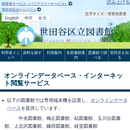
本文へ
読み上げる
障害者サービス（バリアフリーサービス）
世田谷区ホームページ
文字サイズ・背景色変更
利用者メニ
資料を探す
利用案内
各図書館案
図書館で調
世田谷を知
ュー
内
べる
る
オンラインデータベース・インターネッ
ト閲覧サービス
以下の図書館では専用端末機を設置し、
オンラインデータ
ベース
を提供しています。
中央図書館、梅丘図書館、砧図書館、玉川台図書
館、上北沢図書館、鎌田図書館、経堂図書館