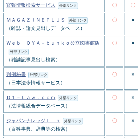
官報情報検索サービス
〇
〇
外部リンク
ＭＡＧＡＺＩＮＥＰＬＵＳ
〇
×
外部リンク
（雑誌・論文見出しデータベース）
Ｗｅｂ ＯＹＡ－ｂｕｎｋｏ公立図書館版
〇
×
外部リンク
（雑誌記事見出し検索）
判例秘書
〇
×
外部リンク
（日本法令情報サービス）
Ｄ１－Ｌａｗ．ｃｏｍ
〇
×
外部リンク
（法情報総合データベース）
ジャパンナレッジＬｉｂ
〇
×
外部リンク
（百科事典、辞典等の検索）