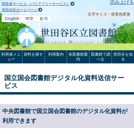
本文へ
読み上げる
障害者サービス（バリアフリーサービス）
世田谷区ホームページ
文字サイズ・背景色変更
利用者メニ
資料を探す
利用案内
各図書館案
図書館で調
世田谷を知
ュー
内
べる
る
国立国会図書館デジタル化資料送信サー
ビス
中央図書館で国立国会図書館のデジタル化資料が
利用できます