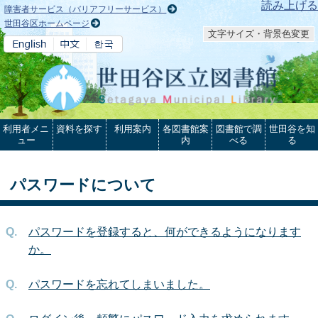
本文へ
読み上げる
障害者サービス（バリアフリーサービス）
世田谷区ホームページ
文字サイズ・背景色変更
利用者メニ
資料を探す
利用案内
各図書館案
図書館で調
世田谷を知
ュー
内
べる
る
パスワードについて
パスワードを登録すると、何ができるようになります
か。
パスワードを忘れてしまいました。