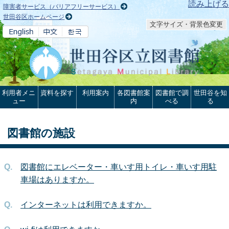
本文へ
読み上げる
障害者サービス（バリアフリーサービス）
世田谷区ホームページ
文字サイズ・背景色変更
利用者メニ
資料を探す
利用案内
各図書館案
図書館で調
世田谷を知
ュー
内
べる
る
図書館の施設
図書館にエレベーター・車いす用トイレ・車いす用駐
車場はありますか。
インターネットは利用できますか。