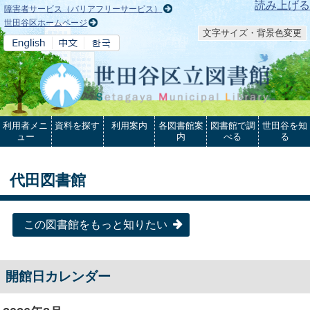
本文へ
読み上げる
障害者サービス（バリアフリーサービス）
世田谷区ホームページ
文字サイズ・背景色変更
利用者メニ
資料を探す
利用案内
各図書館案
図書館で調
世田谷を知
ュー
内
べる
る
代田図書館
この図書館をもっと知りたい
開館日カレンダー