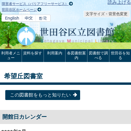
本文へ
読み上げる
障害者サービス（バリアフリーサービス）
世田谷区ホームページ
文字サイズ・背景色変更
利用者メニ
資料を探す
利用案内
各図書館案
図書館で調
世田谷を知
ュー
内
べる
る
希望丘図書室
この図書館をもっと知りたい
開館日カレンダー