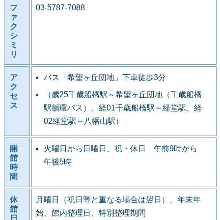
フ
03-5787-7088
ァ
ク
シ
ミ
リ
ア
バス「希望ヶ丘団地」下車徒歩3分
ク
（歳25千歳船橋駅～希望ヶ丘団地（千歳船橋
セ
ス
駅循環バス）、経01千歳船橋駅～経堂駅、経
02経堂駅～八幡山駅）
開
火曜日から日曜日、祝・休日 午前9時から
館
午後5時
時
間
休
月曜日（祝日等と重なる場合は翌日）、年末年
館
始、館内整理日、特別整理期間
日