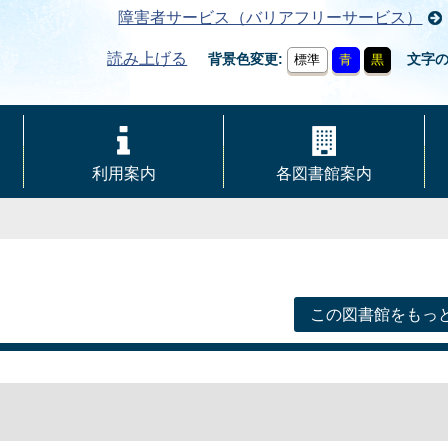
障害者サービス（バリアフリーサービス）
読み上げる
背景色変更
文字
標準
青
黒
利用案内
各図書館案内
この図書館をもっ