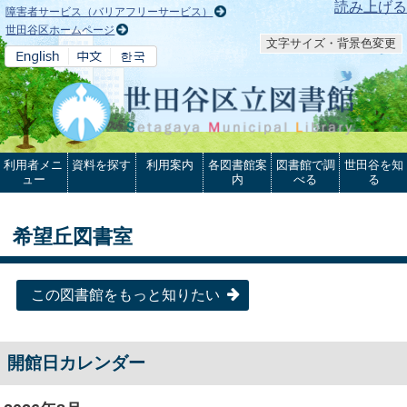
本文へ
読み上げる
障害者サービス（バリアフリーサービス）
世田谷区ホームページ
文字サイズ・背景色変更
利用者メニ
資料を探す
利用案内
各図書館案
図書館で調
世田谷を知
ュー
内
べる
る
希望丘図書室
この図書館をもっと知りたい
開館日カレンダー