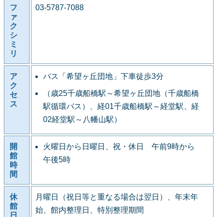
フ
03-5787-7088
ァ
ク
シ
ミ
リ
ア
バス「希望ヶ丘団地」下車徒歩3分
ク
（歳25千歳船橋駅～希望ヶ丘団地（千歳船橋
セ
ス
駅循環バス）、経01千歳船橋駅～経堂駅、経
02経堂駅～八幡山駅）
開
火曜日から日曜日、祝・休日 午前9時から
館
午後5時
時
間
休
月曜日（祝日等と重なる場合は翌日）、年末年
館
始、館内整理日、特別整理期間
日