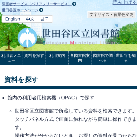
本文へ
読み上げる
障害者サービス（バリアフリーサービス）
世田谷区ホームページ
文字サイズ・背景色変更
利用者メニ
資料を探す
利用案内
各図書館案
図書館で調
世田谷を知
ュー
内
べる
る
資料を探す
館内の利用者用検索機（OPAC）で探す
世田谷区立図書館で所蔵している資料を検索できます。
タッチパネル方式で画面に触れながら簡単に操作できま
す。
操作方法が分からないとき、お探しの資料が見つからな