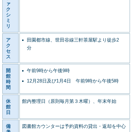
ァ
ク
シ
ミ
リ
ア
田園都市線、世田谷線三軒茶屋駅より徒歩2
ク
分
セ
ス
開
午前9時から午後9時
館
12月28日及び1月4日 午前9時から午後5時
時
間
休
館内整理日（原則毎月第３木曜）、年末年始
館
日
備
図書館カウンターは予約資料の貸出・返却を中心
考