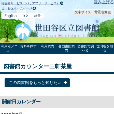
本文へ
読み上げる
障害者サービス（バリアフリーサービス）
世田谷区ホームページ
文字サイズ・背景色変更
利用者メニ
資料を探す
利用案内
各図書館案
図書館で調
世田谷を知
ュー
内
べる
る
図書館カウンター三軒茶屋
この図書館をもっと知りたい
開館日カレンダー