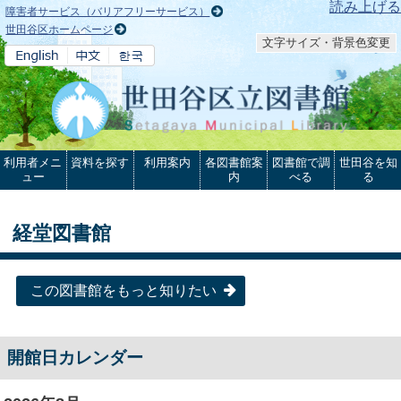
本文へ
読み上げる
障害者サービス（バリアフリーサービス）
世田谷区ホームページ
文字サイズ・背景色変更
利用者メニ
資料を探す
利用案内
各図書館案
図書館で調
世田谷を知
ュー
内
べる
る
経堂図書館
この図書館をもっと知りたい
開館日カレンダー