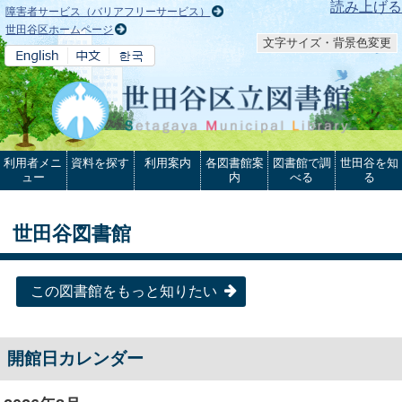
本文へ
読み上げる
障害者サービス（バリアフリーサービス）
世田谷区ホームページ
文字サイズ・背景色変更
利用者メニ
資料を探す
利用案内
各図書館案
図書館で調
世田谷を知
ュー
内
べる
る
世田谷図書館
この図書館をもっと知りたい
開館日カレンダー