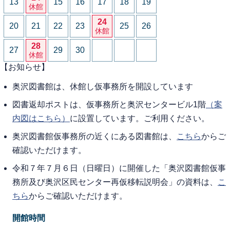
13
15
16
17
18
19
休館
24
20
21
22
23
25
26
休館
28
27
29
30
休館
【お知らせ】
奥沢図書館は、休館し仮事務所を開設しています
図書返却ポストは、仮事務所と奥沢センタービル1階
（案
内図はこちら）
に設置しています。ご利用ください。
奥沢図書館仮事務所の近くにある図書館は、
こちら
からご
確認いただけます。
令和７年７月６日（日曜日）に開催した「奥沢図書館仮事
務所及び奥沢区民センター再仮移転説明会」の資料は、
こ
ちら
からご確認いただけます。
開館時間