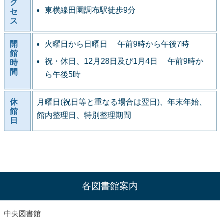
ク
東横線田園調布駅徒歩9分
セ
ス
開
火曜日から日曜日 午前9時から午後7時
館
祝・休日、12月28日及び1月4日 午前9時か
時
間
ら午後5時
休
月曜日(祝日等と重なる場合は翌日)、年末年始、
館
館内整理日、特別整理期間
日
各図書館案内
中央図書館