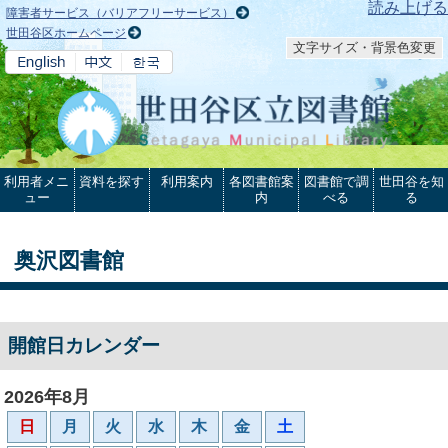
本文へ
読み上げる
障害者サービス（バリアフリーサービス）
世田谷区ホームページ
文字サイズ・背景色変更
利用者メニ
資料を探す
利用案内
各図書館案
図書館で調
世田谷を知
ュー
内
べる
る
奥沢図書館
開館日カレンダー
2026年8月
日
月
火
水
木
金
土