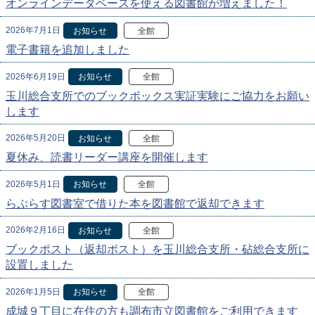
オンラインデータベースを使える図書館が増えました！
2026年7月1日
お知らせ
全館
電子書籍を追加しました
2026年6月19日
お知らせ
全館
玉川総合支所でのブックボックス実証実験にご協力をお願い
します
2026年5月20日
お知らせ
全館
夏休み、読書リーダー講座を開催します
2026年5月1日
お知らせ
全館
らぷらす図書室で借りた本を図書館で返却できます
2026年2月16日
お知らせ
全館
ブックポスト（返却ポスト）を玉川総合支所・砧総合支所に
設置しました
2026年1月5日
お知らせ
全館
成城９丁目に在住の方も調布市立図書館をご利用できます