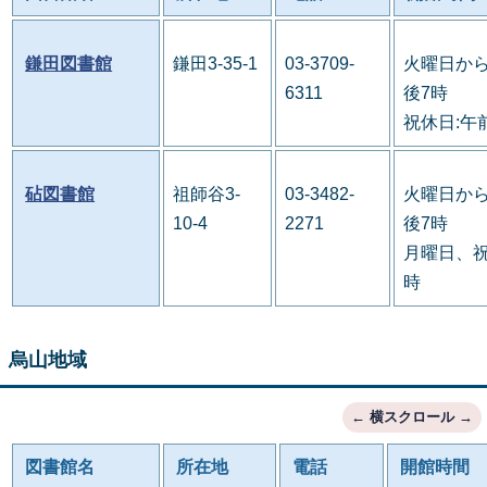
鎌田図書館
鎌田3-35-1
03-3709-
火曜日から
6311
後7時
祝休日:午
砧図書館
祖師谷3-
03-3482-
火曜日から
10-4
2271
後7時
月曜日、祝
時
烏山地域
図書館名
所在地
電話
開館時間