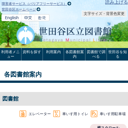
本文へ
読み上げる
障害者サービス（バリアフリーサービス）
世田谷区ホームページ
文字サイズ・背景色変更
利用者メニ
資料を探す
利用案内
各図書館案
図書館で調
世田谷を知
ュー
内
べる
る
各図書館案内
図書館
エレベーター
車いす用トイレ
車いす用駐車場