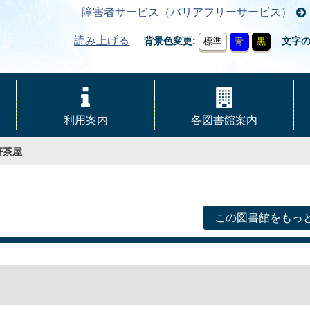
障害者サービス（バリアフリーサービス）
読み上げる
背景色変更
文字
標準
青
黒
利用案内
各図書館案内
軒茶屋
この図書館をもっ