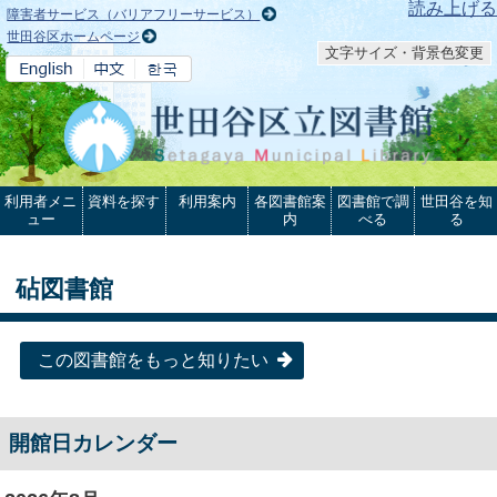
本文へ
読み上げる
障害者サービス（バリアフリーサービス）
世田谷区ホームページ
文字サイズ・背景色変更
利用者メニ
資料を探す
利用案内
各図書館案
図書館で調
世田谷を知
ュー
内
べる
る
砧図書館
この図書館をもっと知りたい
開館日カレンダー