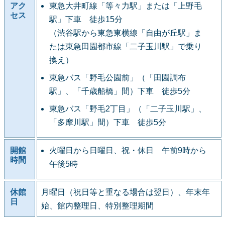
アク
東急大井町線「等々力駅」または「上野毛
セス
駅」下車 徒歩15分
（渋谷駅から東急東横線「自由が丘駅」ま
たは東急田園都市線「二子玉川駅」で乗り
換え）
東急バス「野毛公園前」（「田園調布
駅」、「千歳船橋」間）下車 徒歩5分
東急バス「野毛2丁目」（「二子玉川駅」、
「多摩川駅」間）下車 徒歩5分
開館
火曜日から日曜日、祝・休日 午前9時から
時間
午後5時
休館
月曜日（祝日等と重なる場合は翌日）、年末年
日
始、館内整理日、特別整理期間