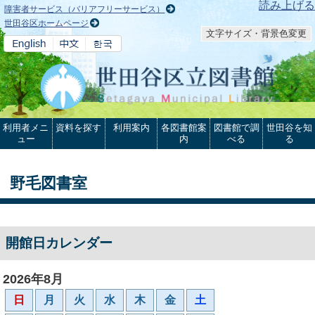
本文へ
読み上げる
障害者サービス（バリアフリーサービス）
世田谷区ホームページ
文字サイズ・背景色変更
利用者メニ
資料を探す
利用案内
各図書館案
図書館で調
世田谷を知
ュー
内
べる
る
野毛図書室
開館日カレンダー
2026年8月
日
月
火
水
木
金
土