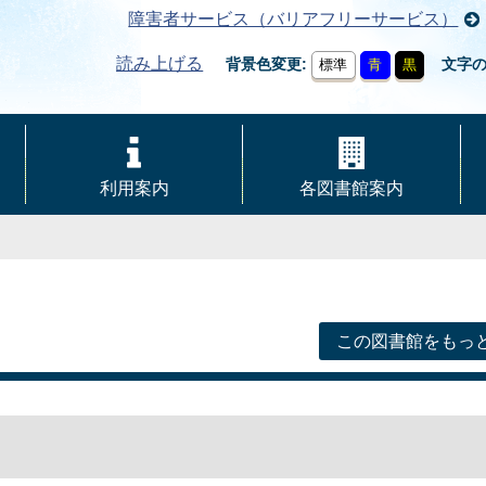
障害者サービス（バリアフリーサービス）
読み上げる
背景色変更
文字
標準
青
黒
利用案内
各図書館案内
この図書館をもっ