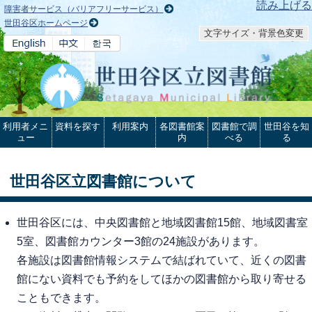
本文へ
読み上げる
障害者サービス（バリアフリーサービス）
世田谷区ホームページ
文字サイズ・背景色変更
利用者メニ
資料を探す
利用案内
各図書館案
図書館で調
世田谷を知
ュー
内
べる
る
世田谷区立図書館について
世田谷区には、中央図書館と地域図書館15館、地域図書室
5室、図書館カウンター3館の24施設があります。
各施設は図書館情報システムで結ばれていて、近くの図書
館にない資料でも予約をしてほかの図書館から取り寄せる
こともできます。