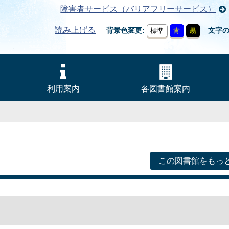
障害者サービス（バリアフリーサービス）
読み上げる
背景色変更
文字
標準
青
黒
利用案内
各図書館案内
この図書館をもっ