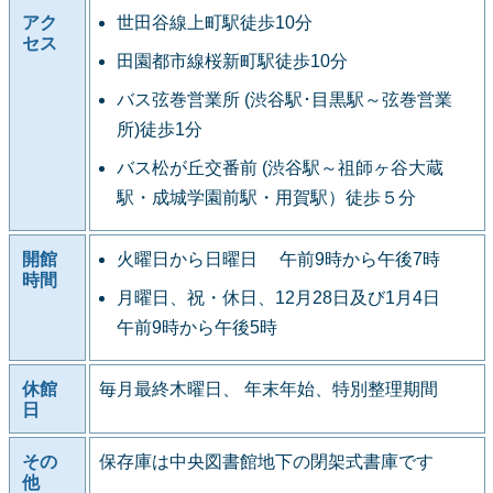
アク
世田谷線上町駅徒歩10分
セス
田園都市線桜新町駅徒歩10分
バス弦巻営業所 (渋谷駅･目黒駅～弦巻営業
所)徒歩1分
バス松が丘交番前 (渋谷駅～祖師ヶ谷大蔵
駅・成城学園前駅・用賀駅）徒歩５分
開館
火曜日から日曜日 午前9時から午後7時
時間
月曜日、祝・休日、12月28日及び1月4日
午前9時から午後5時
休館
毎月最終木曜日、 年末年始、特別整理期間
日
その
保存庫は中央図書館地下の閉架式書庫です
他