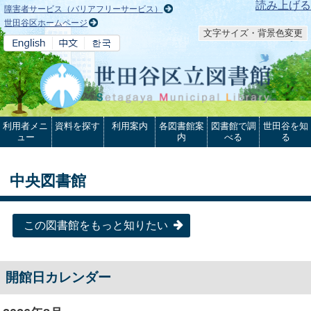
本文へ
読み上げる
障害者サービス（バリアフリーサービス）
世田谷区ホームページ
文字サイズ・背景色変更
利用者メニ
資料を探す
利用案内
各図書館案
図書館で調
世田谷を知
ュー
内
べる
る
中央図書館
この図書館をもっと知りたい
開館日カレンダー