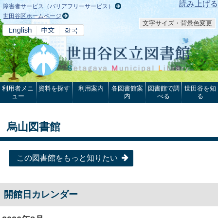
本文へ
読み上げる
障害者サービス（バリアフリーサービス）
世田谷区ホームページ
文字サイズ・背景色変更
利用者メニ
資料を探す
利用案内
各図書館案
図書館で調
世田谷を知
ュー
内
べる
る
烏山図書館
この図書館をもっと知りたい
開館日カレンダー