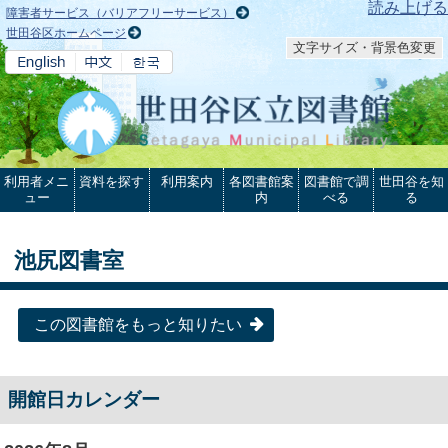
本文へ
読み上げる
障害者サービス（バリアフリーサービス）
世田谷区ホームページ
文字サイズ・背景色変更
利用者メニ
資料を探す
利用案内
各図書館案
図書館で調
世田谷を知
ュー
内
べる
る
池尻図書室
この図書館をもっと知りたい
開館日カレンダー