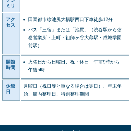
クシ
ミリ
アク
田園都市線池尻大橋駅西口下車徒歩12分
セス
バス「三宿」または「池尻」（渋谷駅から弦
巻営業所・上町・祖師ヶ谷大蔵駅・成城学園
前駅）
開館
火曜日から日曜日、祝・休日 午前9時から
時間
午後5時
休館
月曜日（祝日等と重なる場合は翌日）、年末年
日
始、館内整理日、特別整理期間