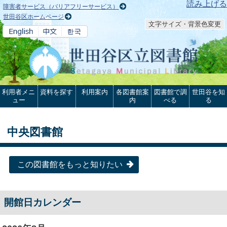
本文へ
読み上げる
障害者サービス（バリアフリーサービス）
世田谷区ホームページ
文字サイズ・背景色変更
利用者メニ
資料を探す
利用案内
各図書館案
図書館で調
世田谷を知
ュー
内
べる
る
中央図書館
この図書館をもっと知りたい
開館日カレンダー